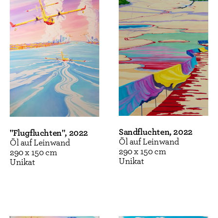
Umgang mit der Welt gewahr zu werden. Der
Betrachter schaut sich selbst beim Leben zu – in
künstlerischer und menschlicher Freiheit
gegenüber der Technik und ihrer angeblichen
Herrschaft.
Sabina Mlodzianowski
Sandfluchten, 2022
"Flugfluchten", 2022
Öl auf Leinwand
Öl auf Leinwand
290 x 150 cm
290 x 150 cm
Unikat
Unikat