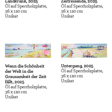
Landkrank, 2025
Zeitreisende, 2025
modernen menschlichen Existenz bewusst. Hierin
Öl auf Sperrholzplatte,
Öl auf Sperrholzplatte,
liegt die große Stärke von Anna Meyers Kunst,
36 x 120 cm
36 x 120 cm
sich und der anderen im gemeinsamen Umgang
Unikat
Unikat
mit der Welt gewahr zu werden.“
Sabina Mlodzianowski, Austellungstext Krobath
Berlin
„Meyers Werke sortieren sich in verschiedene
Werkserien, die gegenwartsbezogene Themen
Untergang, 2025
Wenn die Schönheit
unserer aktuellen Lebensgestaltung,
Öl auf Sperrholzplatte,
der Welt in die
Ökonomisierung und Digitalisierung, aber ebenso
36 x 120 cm
Grausamkeit der Zeit
Umweltkrisen, Landschaftszerstörung und deren
Unikat
fällt, 2025
politische Implikationen mit deutlich kritischer
Öl auf Sperrholzplatte,
Haltung adressieren.“
36 x 120 cm
Unikat
Patricia Grzonka