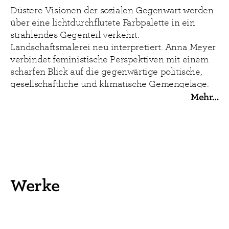
Düstere Visionen der sozialen Gegenwart werden
über eine lichtdurchflutete Farbpalette in ein
strahlendes Gegenteil verkehrt.
Landschaftsmalerei neu interpretiert. Anna Meyer
verbindet feministische Perspektiven mit einem
scharfen Blick auf die gegenwärtige politische,
gesellschaftliche und klimatische Gemengelage.
Sie stellt Machtstrukturen infrage und zeigt, wie
Mehr…
hartnäckig ökologische Krisen und
gesellschaftliche Ungleichheiten
ineinandergreifen. Ihre Kunst wirkt wie ein
visuelles Warnsystem – kritisch, humorvoll und
radikal gegenwärtig.
„Anna Meyers Malerei hat in den letzten Jahren
Werke
an Strahlkraft gewonnen, sie leuchtet gleichsam
von innen heraus und brennt dabei förmlich unter
den sie auf sie gerichteten Augenlidern. Grund für
diese „Brennzligkeit“ ist aber nicht allein die