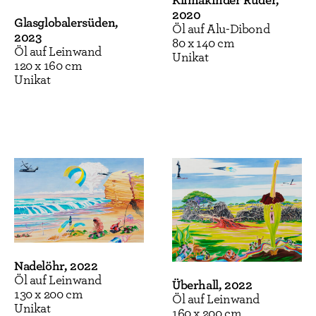
2020
Glasglobalersüden,
Öl auf Alu-Dibond
2023
80 x 140 cm
Öl auf Leinwand
Unikat
120 x 160 cm
Unikat
Nadelöhr, 2022
Öl auf Leinwand
Überhall, 2022
130 x 200 cm
Öl auf Leinwand
Unikat
160 x 200 cm