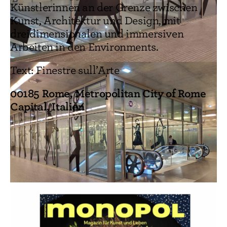
Künstlerinnen an der Grenze zwischen
Kunst, Architektur und Design, mit
dreidimensionalen und immersiven
Arbeiten in den Environments.
Text: Finestre sull’Arte
00185 Rome, Metropolitan City of Rome
Capital, Italien