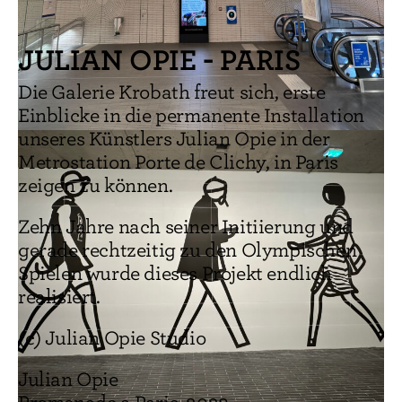
JULIAN OPIE - PARIS
Die Galerie Krobath freut sich, erste
Einblicke in die permanente Installation
unseres Künstlers Julian Opie in der
Metrostation Porte de Clichy, in Paris
zeigen zu können.
Zehn Jahre nach seiner Initiierung und
gerade rechtzeitig zu den Olympischen
Spielen wurde dieses Projekt endlich
realisiert.
(c) Julian Opie Studio
Julian Opie