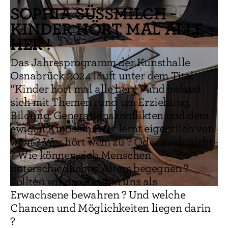
SOPHIA SÜSSMILCH -
KINDER HÖRT MAL ALLE
HER !
Das Jahresprogramm der Kunsthalle
Osnabrück 2024 läuft unter dem Titel
“Kinder hört mal alle her ! ” und befasst
sich mit Themen rund um Erziehung,
Bildung, Generationskonflikten und dem
ewigen Kindsein: Wer lernt eigentlich von
wem ? Wer hört wem zu ? Oder auch nicht
? Wie können sich Menschen
unterschiedlichen Alters begegnen ?
Sollten wir das Kind in uns als
Erwachsene bewahren ? Und welche
Chancen und Möglichkeiten liegen darin
?