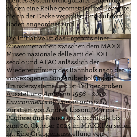
dichtes System orthogonaler Linien und
bilden eine Reihe geometrischer Elemente,
die an der Decke verankert und auf dem
Boden angeordnet sind.
Die Initiative ist das Ergebnis einer
Zusammenarbeit zwischen dem MAXXI
Museo nazionale delle arti del XXI
secolo und ATAC anlässlich der
Wiedereröffnung des Bahnhofs nach der
vorgezogenen Sonderüberholung der
Transfersysteme und ist Teil der großen
Ausstellung
Ambienti 1956 – 2010.
Environments by women artists II
,
kuratiert von Andrea Lissoni, Marina
Pugliese und Francesco Stocchi, die bis
zum 20. Oktober 2024 im MAXXI zu sehen
ist. Eine Gruppenausstellung von