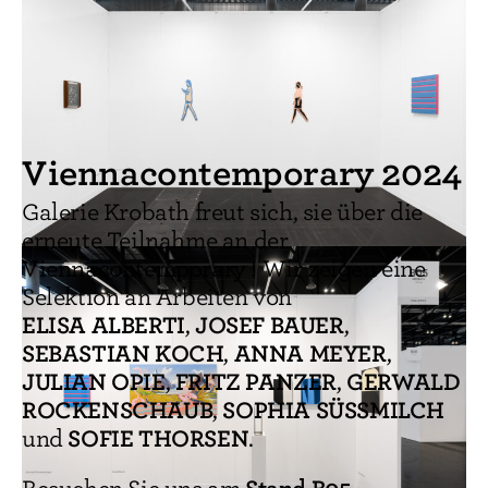
Viennacontemporary 2024
Galerie Krobath freut sich, sie über die
erneute Teilnahme an der
Viennacontemporary ! Wir zeigen eine
Selektion an Arbeiten von
ELISA ALBERTI
JOSEF BAUER
,
,
SEBASTIAN KOCH
ANNA MEYER
,
,
JULIAN OPIE
FRITZ PANZER
GERWALD
,
,
ROCKENSCHAUB
SOPHIA SÜSSMILCH
,
SOFIE THORSEN
und
.