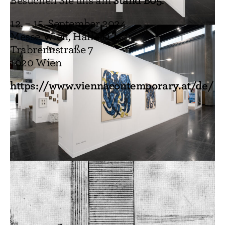
Stand B05
Besuchen Sie uns am
.
12. – 15. September 2024
Messe Wien, Halle D
Trabrennstraße 7
1020 Wien
https://www.viennacontemporary.at/de/