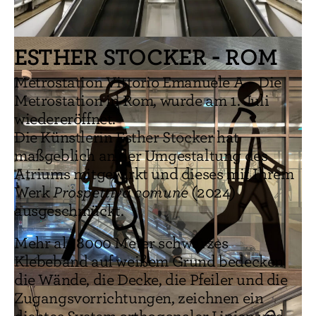
ESTHER STOCKER - ROM
Metrostation Vittorio Emanuele A – Die
Metrostation in Rom, wurde am 1. Juli
wiedereröffnet.
Die Künstlerin Esther Stocker hat
maßgeblich an der Umgestaltung des
Atriums mitgewirkt und dieses mit Ihrem
Werk
Prospettiva comune
(2024)
ausgeschmückt.
Mehr als 8000 Meter schwarzes
Klebeband auf weißem Grund bedecken
die Wände, die Decke, die Pfeiler und die
Zugangsvorrichtungen, zeichnen ein