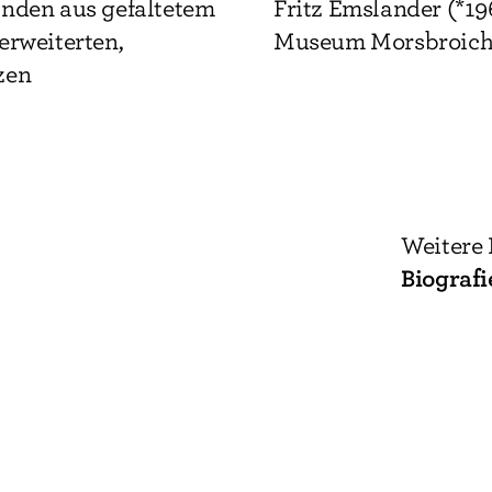
änden aus gefaltetem
Fritz Emslander (*19
erweiterten,
Museum Morsbroich,
zen
Weitere 
Biografi