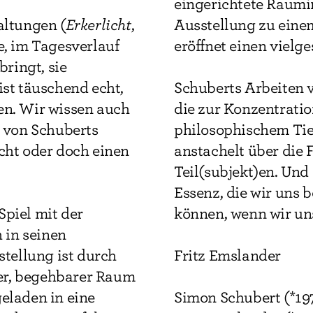
eingerichtete Raumin
altungen (
Erkerlicht
,
Ausstellung zu eine
e, im Tagesverlauf
eröffnet einen vielg
ringt, sie
ist täuschend echt,
Schuberts Arbeiten v
en. Wir wissen auch
die zur Konzentratio
n von Schuberts
philosophischem Tie
cht oder doch einen
anstachelt über die F
Teil(subjekt)en. Und 
Essenz, die wir uns 
Spiel mit der
können, wenn wir uns
 in seinen
stellung ist durch
Fritz Emslander
er, begehbarer Raum
eladen in eine
Simon Schubert (*197