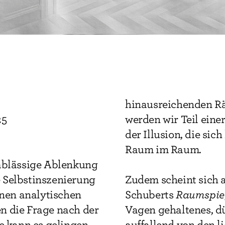
hinausreichenden Rä
25
werden wir Teil eine
der Illusion, die sic
Raum im Raum.
nablässige Ablenkung
te Selbstinszenierung
Zudem scheint sich a
inen analytischen
Schuberts
Raumspie
n die Frage nach der
Vagen gehaltenes, dü
e kann es gelingen
auffallend von den li