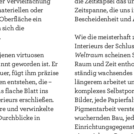
er Vervielfachung
die Zeitkapsel das u
ateriellen oder
Zeitspanne, die uns 
 Oberfläche ein
Bescheidenheit und 
 sich die
.
Wie die meisterhaft 
Interieurs der Schl
jenen virtuosen
Weltraum
scheinen 
nnt geworden ist. Er
Raum und Zeit enthob
uer, fügt ihm präzise
ständig wachsendes 
en entstehen, die –
längerem arbeitet u
as flache Blatt ins
komplexes Selbstpor
ieurs erschließen.
Bilder, jede Papierf
re und verwinkelte
Pigmentarbeit verste
Durchblicke in
wuchernden Bau, jede
Einrichtungsgegenst