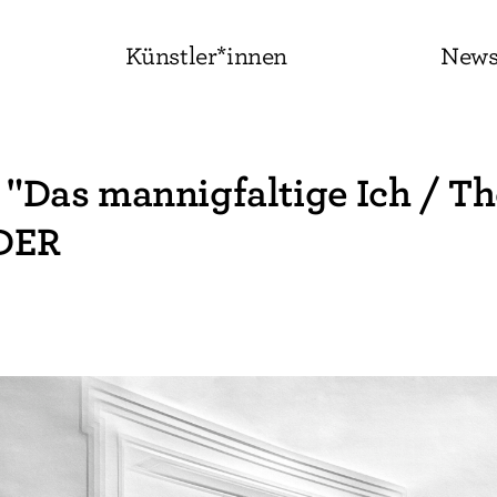
Künstler*innen
New
as mannigfaltige Ich / The
DER