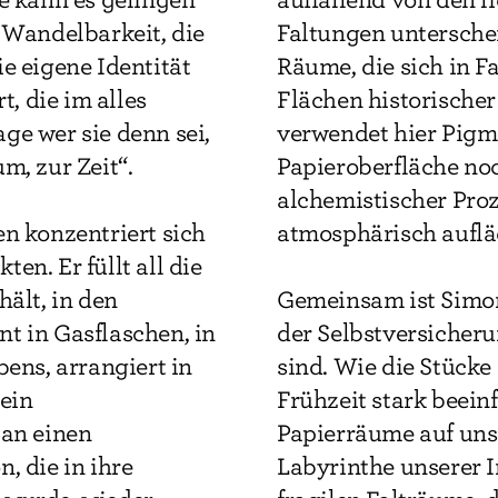
 Wandelbarkeit, die
Faltungen untersche
e eigene Identität
Räume, die sich in F
t, die im alles
Flächen historischer
ge wer sie denn sei,
verwendet hier Pigme
um, zur Zeit“.
Papieroberfläche noc
alchemistischer Proz
n konzentriert sich
atmosphärisch auflä
en. Er füllt all die
hält, in den
Gemeinsam ist Simon 
t in Gasflaschen, in
der Selbstversicheru
bens, arrangiert in
sind. Wie die Stücke 
 ein
Frühzeit stark beein
 an einen
Papierräume auf uns 
, die in ihre
Labyrinthe unserer I