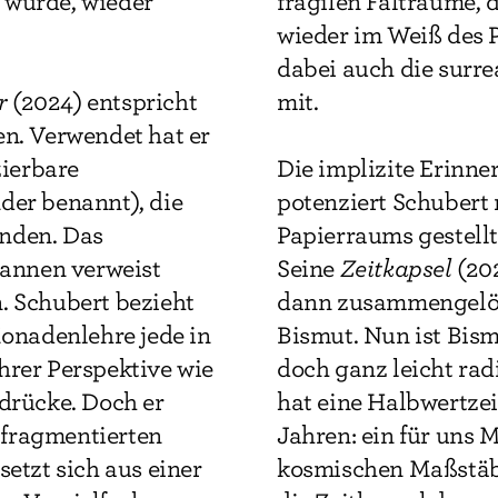
 wurde, wieder
fragilen Falträume, d
wieder im Weiß des 
dabei auch die surr
r
(2024) entspricht
mit.
en. Verwendet hat er
zierbare
Die implizite Erinne
der benannt), die
potenziert Schubert 
inden. Das
Papierraums gestellt
Kannen verweist
Seine
Zeitkapsel
(202
. Schubert bezieht
dann zusammengelöte
Monadenlehre jede in
Bismut. Nun ist Bis
hrer Perspektive wie
doch ganz leicht rad
sdrücke. Doch er
hat eine Halbwertzei
r fragmentierten
Jahren: ein für uns
setzt sich aus einer
kosmischen Maßstäb